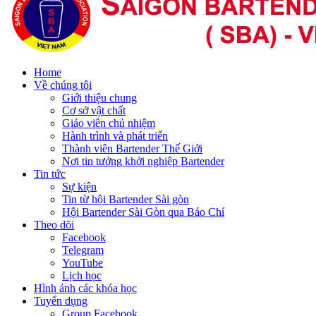
Home
Về chúng tôi
Giới thiệu chung
Cơ sở vật chất
Giáo viên chủ nhiệm
Hành trình và phát triển
Thành viên Bartender Thế Giới
Nơi tin tưởng khởi nghiệp Bartender
Tin tức
Sự kiện
Tin từ hội Bartender Sài gòn
Hội Bartender Sài Gòn qua Báo Chí
Theo dõi
Facebook
Telegram
YouTube
Lịch học
Hình ảnh các khóa học
Tuyển dụng
Group Facebook