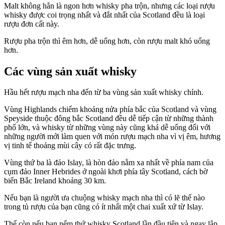
Malt không hẳn là ngon hơn whisky pha trộn, nhưng các loại rượu
whisky được coi trọng nhất và đắt nhất của Scotland đều là loại
rượu đơn cất này.
Rượu pha trộn thì êm hơn, dễ uống hơn, còn rượu malt khó uống
hơn.
Các vùng sản xuất whisky
Hầu hết rượu mạch nha đến từ ba vùng sản xuất whisky chính.
Vùng Highlands chiếm khoảng nửa phía bắc của Scotland và vùng
Speyside thuộc đông bắc Scotland đều dễ tiếp cận từ những thành
phố lớn, và whisky từ những vùng này cũng khá dễ uống đối với
những người mới làm quen với món rượu mạch nha vì vị êm, hương
vị tinh tế thoảng mùi cây cỏ rất đặc trưng.
Vùng thứ ba là đảo Islay, là hòn đảo nằm xa nhất về phía nam của
cụm đảo Inner Hebrides ở ngoài khơi phía tây Scotland, cách bờ
biển Bắc Ireland khoảng 30 km.
Nếu bạn là người ưa chuộng whisky mạch nha thì có lẽ thế nào
trong tủ rượu của bạn cũng có ít nhất một chai xuất xứ từ Islay.
Thế còn nếu bạn nếm thứ whisky Scotland lần đầu tiên và ngay lập