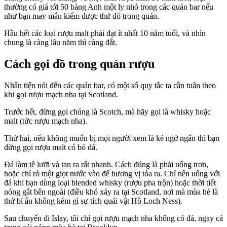
thường có giá tới 50 bảng Anh một ly nhỏ trong các quán bar nếu
như bạn may mắn kiếm được thứ đó trong quán.
Hầu hết các loại rượu malt phải đạt ít nhất 10 năm tuổi, và nhìn
chung là càng lâu năm thì càng đắt.
Cách gọi đồ trong quán rượu
Nhân tiện nói đến các quán bar, có một số quy tắc ta cần tuân theo
khi gọi rượu mạch nha tại Scotland.
Trước hết, đừng gọi chúng là Scotch, mà hãy gọi là whisky hoặc
malt (tức rượu mạch nha).
Thứ hai, nếu không muốn bị mọi người xem là kẻ ngớ ngẩn thì bạn
đừng gọi rượu malt có bỏ đá.
Đá làm tê lưỡi và tan ra rất nhanh. Cách đúng là phải uống trơn,
hoặc chỉ rỏ một giọt nước vào để hương vị tỏa ra. Chỉ nên uống với
đá khi bạn dùng loại blended whisky (rượu pha trộn) hoặc thời tiết
nóng gắt bên ngoài (điều khó xảy ra tại Scotland, nơi mà mùa hè là
thứ bí ẩn không kém gì sự tích quái vật Hồ Loch Ness).
Sau chuyến đi Islay, tôi chỉ gọi rượu mạch nha không có đá, ngay cả