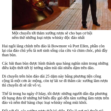
Một chuyến tới thăm xưởng rượu sẽ cho bạn cơ hội
nếm thử những loại rượu whisky độc đáo nhất
Hai ngôi làng chính trên đảo là Bowmore và Port Ellen, phần còn
lại của đảo chủ yếu là nơi sinh sống của cừu và chim chóc, phủ đầy
than bùn.
Các bãi than bùn được hình thành qua hàng nghìn năm trong những
điều kiện thời tiết lý tưởng nằm trải dài nhiều dặm trên đảo.
Di chuyển trên hòn đảo dài 25 dặm này bằng phương tiện công
cộng là một cơn ác mộng, còn tự lái xe đi thăm các xưởng làm rượu
thì chuyến đi sẽ rất vô vị.
Thế là trong ba ngày ở Islay, tôi được những người dân địa phương
tốt bụng đưa từ những bờ biển đầy gió đến tám xưởng làm rượu trên
đảo và nếm thử hàng chục loại whisky nồng mùi khói.
Đối với tôi, các xưởng rượu thật kỳ diệu. Đây là nơi mà thuật giả