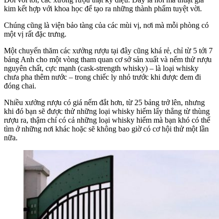
kim kết hợp với khoa học để tạo ra những thành phẩm tuyệt vời.
Chúng cũng là viện bảo tàng của các mùi vị, nơi mà mỗi phòng có
một vị rất đặc trưng.
Một chuyến thăm các xưởng rượu tại đây cũng khá rẻ, chỉ từ 5 tới 7
bảng Anh cho một vòng tham quan cơ sở sản xuất và nếm thử rượu
nguyên chất, cực mạnh (cask-strength whisky) – là loại whisky
chưa pha thêm nước – trong chiếc ly nhỏ trước khi được đem đi
đóng chai.
Nhiều xưởng rượu có giá nếm đắt hơn, từ 25 bảng trở lên, nhưng
khi đó bạn sẽ được thử những loại whisky hiếm lấy thẳng từ thùng
rượu ra, thậm chí có cả những loại whisky hiếm mà bạn khó có thể
tìm ở những nơi khác hoặc sẽ không bao giờ có cơ hội thử một lần
nữa.