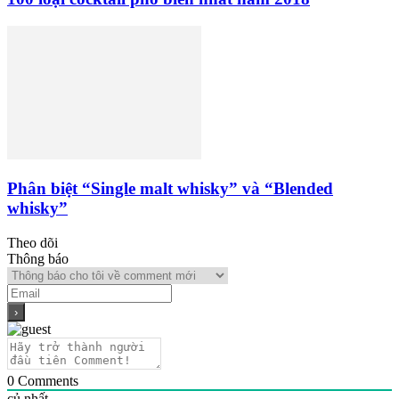
Phân biệt “Single malt whisky” và “Blended
whisky”
Theo dõi
Thông báo
0
Comments
củ nhất