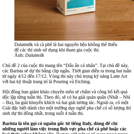
Dalatmilk và cà phê là hai nguyên liệu không thể thiếu
để các thí sinh sử dụng khi tham gia cuộc thi.
Ảnh:
Dalatmilk
Chủ đề 2 của cuộc thi mang tên “Dấu ấn cá nhân”. Tại chủ đề này,
các Barista sẽ dự thi bằng clip ngắn. Thời gian diễn ra trong hai tuần
từ ngày 4/12 đến 17/12. Vòng thi này chú trọng kỹ năng Latte Art
với hai kỹ thuật trang trí là Pouring và Etching.
Hội đồng ban giám khảo chuyên môn sẽ chấm và công bố kết quả
độc lập từng tuần thi. Theo đó, sẽ có ba giải quán quân (Nhất – Nhì
– Ba), ba giải khuyến khích và hai giải tương tác. Ngoài ra, có một
Giải đặc biệt dành cho một trường dạy nghề pha chế có số lượng thí
sinh dự thi đông nhất, trong suốt 4 tuần thi.
Barista là tên gọi có nguồn gốc từ tiếng Italy, dùng để chỉ
những người làm việc trong lĩnh vực pha chế cà phê hoặc các