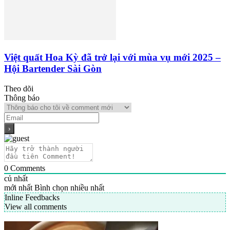
Việt quất Hoa Kỳ đã trở lại với mùa vụ mới 2025 –
Hội Bartender Sài Gòn
Theo dõi
Thông báo
0
Comments
củ nhất
mới nhất
Bình chọn nhiều nhất
Inline Feedbacks
View all comments