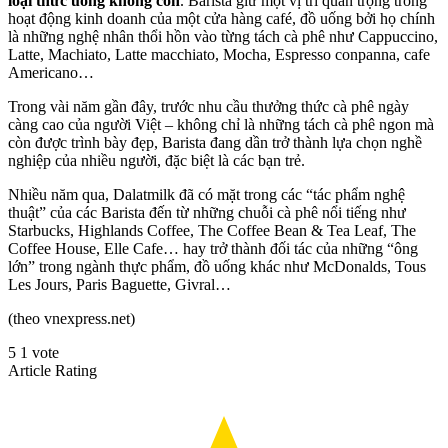
loại thức uống không cồn
. Barista giữ một vị trí quan trọng trong
hoạt động kinh doanh của một cửa hàng café, đồ uống bởi họ chính
là những nghệ nhân thổi hồn vào từng tách cà phê như Cappuccino,
Latte, Machiato, Latte macchiato, Mocha, Espresso conpanna, cafe
Americano…
Trong vài năm gần đây, trước nhu cầu thưởng thức cà phê ngày
càng cao của người Việt – không chỉ là những tách cà phê ngon mà
còn được trình bày đẹp, Barista đang dần trở thành lựa chọn nghề
nghiệp của nhiều người, đặc biệt là các bạn trẻ.
Nhiều năm qua, Dalatmilk đã có mặt trong các “tác phẩm nghệ
thuật” của các Barista đến từ những chuỗi cà phê nổi tiếng như
Starbucks, Highlands Coffee, The Coffee Bean & Tea Leaf, The
Coffee House, Elle Cafe… hay trở thành đối tác của những “ông
lớn” trong ngành thực phẩm, đồ uống khác như McDonalds, Tous
Les Jours, Paris Baguette, Givral…
(theo vnexpress.net)
5
1
vote
Article Rating