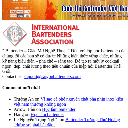
" Bartender – Giấc Mơ Nghệ Thuật " Đến với lớp học bartender của
chúng tôi các bạn sẽ có được: Những kiến thức vững chắc, những
kỹ năng biểu diễn – pha chế – sáng tạo. Để tạo ra một ly cocktail
ngon, đẹp, chất lượng theo tiêu chuẩn của hiệp hội Bartender Thế
Giới.
Contact us:
support@saigonbartenders.com
Comment mới nhất
Trường An
on
Vì sao cà phê nguyên chất pha phin inox kiểu
việt nam thường không ngon
Arrow Trần
on
Học làm bartender
Đăng
on
Học làm bartender
Lê Nguyễn Trọng Nghĩa
on
Bartender Trương Thư Hoàng
“đừng sợ phải bắt đầu”