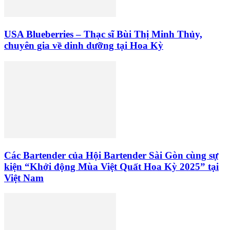
USA Blueberries – Thạc sĩ Bùi Thị Minh Thủy,
chuyên gia về dinh dưỡng tại Hoa Kỳ
Các Bartender của Hội Bartender Sài Gòn cùng sự
kiện “Khởi động Mùa Việt Quất Hoa Kỳ 2025” tại
Việt Nam