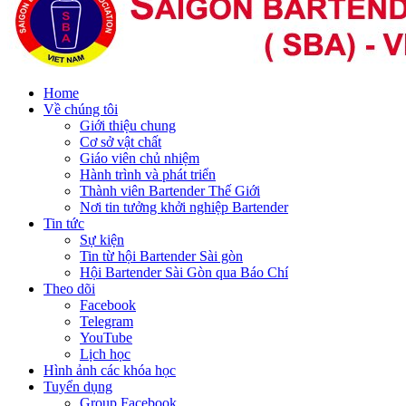
Home
Về chúng tôi
Giới thiệu chung
Cơ sở vật chất
Giáo viên chủ nhiệm
Hành trình và phát triển
Thành viên Bartender Thế Giới
Nơi tin tưởng khởi nghiệp Bartender
Tin tức
Sự kiện
Tin từ hội Bartender Sài gòn
Hội Bartender Sài Gòn qua Báo Chí
Theo dõi
Facebook
Telegram
YouTube
Lịch học
Hình ảnh các khóa học
Tuyển dụng
Group Facebook