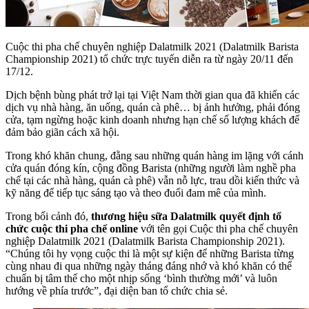
Cuộc thi pha chế chuyên nghiệp Dalatmilk 2021 (Dalatmilk Barista
Championship 2021) tổ chức trực tuyến diễn ra từ ngày 20/11 đến
17/12.
Dịch bệnh bùng phát trở lại tại Việt Nam thời gian qua đã khiến các
dịch vụ nhà hàng, ăn uống, quán cà phê… bị ảnh hưởng, phải đóng
cửa, tạm ngừng hoặc kinh doanh nhưng hạn chế số lượng khách để
đảm bảo giãn cách xã hội.
Trong khó khăn chung, đằng sau những quán hàng im lặng với cánh
cửa quán đóng kín, cộng đồng Barista (những người làm nghề pha
chế tại các nhà hàng, quán cà phê) vẫn nỗ lực, trau dồi kiến thức và
kỹ năng để tiếp tục sáng tạo và theo đuổi đam mê của mình.
Trong bối cảnh đó,
thương hiệu sữa Dalatmilk quyết định tổ
chức cuộc thi pha chế online
với tên gọi Cuộc thi pha chế chuyên
nghiệp Dalatmilk 2021 (Dalatmilk Barista Championship 2021).
“Chúng tôi hy vọng cuộc thi là một sự kiện để những Barista từng
cùng nhau đi qua những ngày tháng đáng nhớ và khó khăn có thể
chuẩn bị tâm thế cho một nhịp sống ‘bình thường mới’ và luôn
hướng về phía trước”, đại diện ban tổ chức chia sẻ.