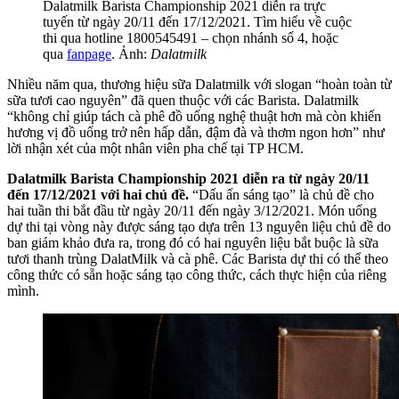
Dalatmilk Barista Championship 2021 diễn ra trực
tuyến từ ngày 20/11 đến 17/12/2021. Tìm hiểu về cuộc
thi qua hotline
1800545491
– chọn nhánh số 4, hoặc
qua
fanpage
. Ảnh:
Dalatmilk
Nhiều năm qua, thương hiệu sữa Dalatmilk với slogan “hoàn toàn từ
sữa tươi cao nguyên” đã quen thuộc với các Barista. Dalatmilk
“không chỉ giúp tách cà phê đồ uống nghệ thuật hơn mà còn khiến
hương vị đồ uống trở nên hấp dẫn, đậm đà và thơm ngon hơn” như
lời nhận xét của một nhân viên pha chế tại TP HCM.
Dalatmilk Barista Championship 2021 diễn ra từ ngày 20/11
đến 17/12/2021 với hai chủ đề.
“Dấu ấn sáng tạo” là chủ đề cho
hai tuần thi bắt đầu từ ngày 20/11 đến ngày 3/12/2021. Món uống
dự thi tại vòng này được sáng tạo dựa trên 13 nguyên liệu chủ đề do
ban giám khảo đưa ra, trong đó có hai nguyên liệu bắt buộc là sữa
tươi thanh trùng DalatMilk và cà phê. Các Barista dự thi có thể theo
công thức có sẵn hoặc sáng tạo công thức, cách thực hiện của riêng
mình.