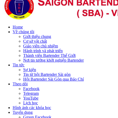
Home
Về chúng tôi
Giới thiệu chung
Cơ sở vật chất
Giáo viên chủ nhiệm
Hành trình và phát triển
Thành viên Bartender Thế Giới
Nơi tin tưởng khởi nghiệp Bartender
Tin tức
Sự kiện
Tin từ hội Bartender Sài gòn
Hội Bartender Sài Gòn qua Báo Chí
Theo dõi
Facebook
Telegram
YouTube
Lịch học
Hình ảnh các khóa học
Tuyển dụng
Group Facebook