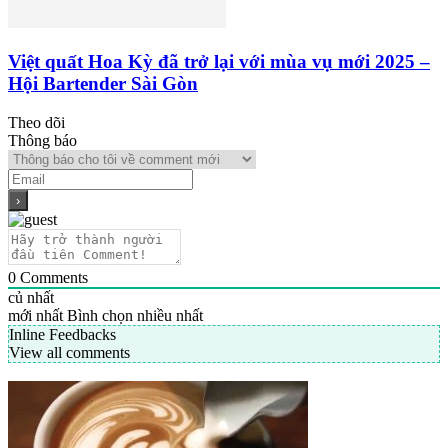
Việt quất Hoa Kỳ đã trở lại với mùa vụ mới 2025 –
Hội Bartender Sài Gòn
Theo dõi
Thông báo
0
Comments
củ nhất
mới nhất
Bình chọn nhiều nhất
Inline Feedbacks
View all comments