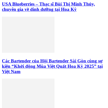
USA Blueberries – Thạc sĩ Bùi Thị Minh Thủy,
chuyên gia về dinh dưỡng tại Hoa Kỳ
Các Bartender của Hội Bartender Sài Gòn cùng sự
kiện “Khởi động Mùa Việt Quất Hoa Kỳ 2025” tại
Việt Nam