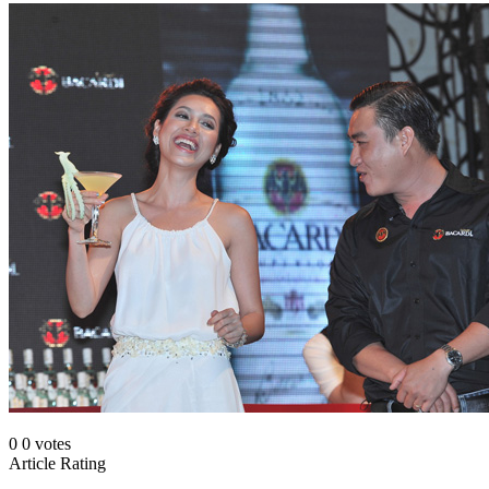
0
0
votes
Article Rating