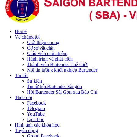
Home
Về chúng tôi
Giới thiệu chung
Cơ sở vật chất
Giáo viên chủ nhiệm
Hành trình và phát triển
Thành viên Bartender Thế Giới
Nơi tin tưởng khởi nghiệp Bartender
Tin tức
Sự kiện
Tin từ hội Bartender Sài gòn
Hội Bartender Sài Gòn qua Báo Chí
Theo dõi
Facebook
Telegram
YouTube
Lịch học
Hình ảnh các khóa học
Tuyển dụng
Group Facebook