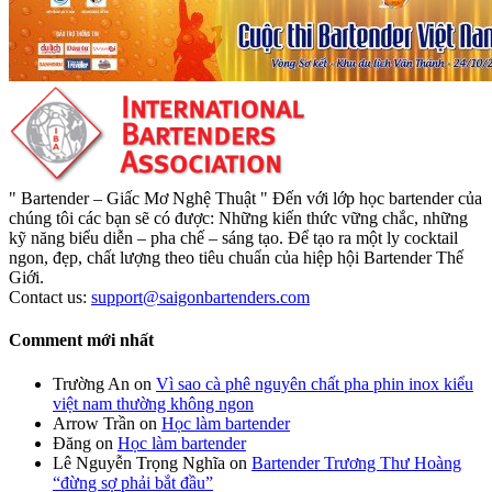
" Bartender – Giấc Mơ Nghệ Thuật " Đến với lớp học bartender của
chúng tôi các bạn sẽ có được: Những kiến thức vững chắc, những
kỹ năng biểu diễn – pha chế – sáng tạo. Để tạo ra một ly cocktail
ngon, đẹp, chất lượng theo tiêu chuẩn của hiệp hội Bartender Thế
Giới.
Contact us:
support@saigonbartenders.com
Comment mới nhất
Trường An
on
Vì sao cà phê nguyên chất pha phin inox kiểu
việt nam thường không ngon
Arrow Trần
on
Học làm bartender
Đăng
on
Học làm bartender
Lê Nguyễn Trọng Nghĩa
on
Bartender Trương Thư Hoàng
“đừng sợ phải bắt đầu”