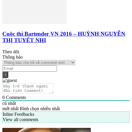
Cuộc thi Bartender VN 2016 – HUỲNH NGUYỄN
THỊ TUYẾT NHI
Theo dõi
Thông báo
0
Comments
củ nhất
mới nhất
Bình chọn nhiều nhất
Inline Feedbacks
View all comments