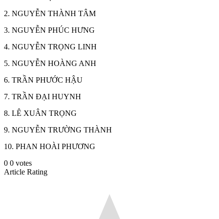
2. NGUYỄN THÀNH TÂM
3. NGUYỄN PHÚC HƯNG
4. NGUYỄN TRỌNG LINH
5. NGUYỄN HOÀNG ANH
6. TRẦN PHƯỚC HẬU
7. TRẦN ĐẠI HUYNH
8. LÊ XUÂN TRỌNG
9. NGUYỄN TRƯỜNG THÀNH
10. PHAN HOÀI PHƯƠNG
0
0
votes
Article Rating