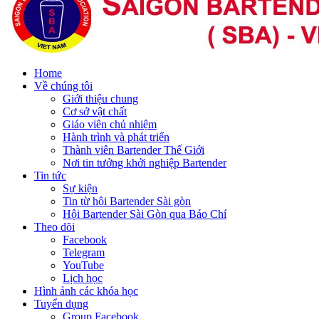
Home
Về chúng tôi
Giới thiệu chung
Cơ sở vật chất
Giáo viên chủ nhiệm
Hành trình và phát triển
Thành viên Bartender Thế Giới
Nơi tin tưởng khởi nghiệp Bartender
Tin tức
Sự kiện
Tin từ hội Bartender Sài gòn
Hội Bartender Sài Gòn qua Báo Chí
Theo dõi
Facebook
Telegram
YouTube
Lịch học
Hình ảnh các khóa học
Tuyển dụng
Group Facebook