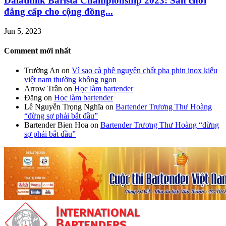
Dalatmilk Barista Championship 2023: Sân chơi
đẳng cấp cho cộng đồng...
Jun 5, 2023
Comment mới nhất
Trường An
on
Vì sao cà phê nguyên chất pha phin inox kiểu
việt nam thường không ngon
Arrow Trần
on
Học làm bartender
Đăng
on
Học làm bartender
Lê Nguyễn Trọng Nghĩa
on
Bartender Trương Thư Hoàng
“đừng sợ phải bắt đầu”
Bartender Bien Hoa
on
Bartender Trương Thư Hoàng “đừng
sợ phải bắt đầu”