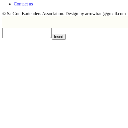
Contact us
© SaiGon Bartenders Association. Design by
arrowtran@gmail.com
Insert