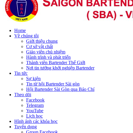
Home
Về chúng tôi
Giới thiệu chung
Cơ sở vật chất
Giáo viên chủ nhiệm
Hành trình và phát triển
Thành viên Bartender Thế Giới
Nơi tin tưởng khởi nghiệp Bartender
Tin tức
Sự kiện
Tin từ hội Bartender Sài gòn
Hội Bartender Sài Gòn qua Báo Chí
Theo dõi
Facebook
Telegram
YouTube
Lịch học
Hình ảnh các khóa học
Tuyển dụng
Group Facebook