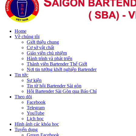
Home
Về chúng tôi
Giới thiệu chung
Cơ sở vật chất
Giáo viên chủ nhiệm
Hành trình và phát triển
Thành viên Bartender Thế Giới
Nơi tin tưởng khởi nghiệp Bartender
Tin tức
Sự kiện
Tin từ hội Bartender Sài gòn
Hội Bartender Sài Gòn qua Báo Chí
Theo dõi
Facebook
Telegram
YouTube
Lịch học
Hình ảnh các khóa học
Tuyển dụng
Group Facebook