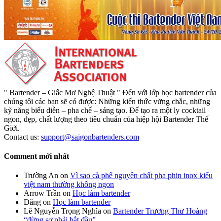
" Bartender – Giấc Mơ Nghệ Thuật " Đến với lớp học bartender của
chúng tôi các bạn sẽ có được: Những kiến thức vững chắc, những
kỹ năng biểu diễn – pha chế – sáng tạo. Để tạo ra một ly cocktail
ngon, đẹp, chất lượng theo tiêu chuẩn của hiệp hội Bartender Thế
Giới.
Contact us:
support@saigonbartenders.com
Comment mới nhất
Trường An
on
Vì sao cà phê nguyên chất pha phin inox kiểu
việt nam thường không ngon
Arrow Trần
on
Học làm bartender
Đăng
on
Học làm bartender
Lê Nguyễn Trọng Nghĩa
on
Bartender Trương Thư Hoàng
“đừng sợ phải bắt đầu”