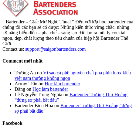
" Bartender – Giấc Mơ Nghệ Thuật " Đến với lớp học bartender của
chúng tôi các bạn sẽ có được: Những kiến thức vững chắc, những
kỹ năng biểu diễn – pha chế – sáng tạo. Để tạo ra một ly cocktail
ngon, đẹp, chất lượng theo tiêu chuẩn của hiệp hội Bartender Thế
Giới.
Contact us:
support@saigonbartenders.com
Comment mới nhất
Trường An
on
Vì sao cà phê nguyên chất pha phin inox kiểu
việt nam thường không ngon
Arrow Trần
on
Học làm bartender
Đăng
on
Học làm bartender
Lê Nguyễn Trọng Nghĩa
on
Bartender Trương Thư Hoàng
“đừng sợ phải bắt đầu”
Bartender Bien Hoa
on
Bartender Trương Thư Hoàng “đừng
sợ phải bắt đầu”
Facebook