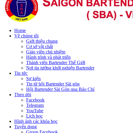
Home
Về chúng tôi
Giới thiệu chung
Cơ sở vật chất
Giáo viên chủ nhiệm
Hành trình và phát triển
Thành viên Bartender Thế Giới
Nơi tin tưởng khởi nghiệp Bartender
Tin tức
Sự kiện
Tin từ hội Bartender Sài gòn
Hội Bartender Sài Gòn qua Báo Chí
Theo dõi
Facebook
Telegram
YouTube
Lịch học
Hình ảnh các khóa học
Tuyển dụng
Group Facebook