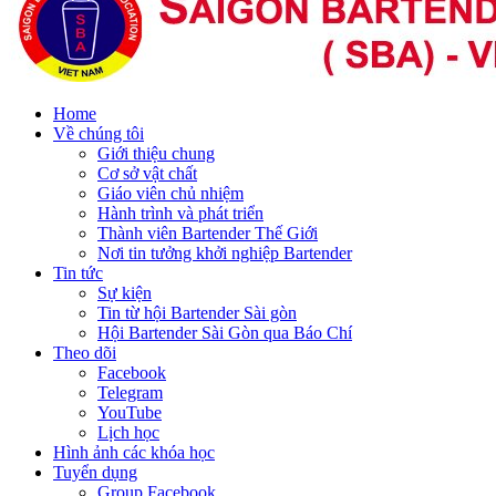
Home
Về chúng tôi
Giới thiệu chung
Cơ sở vật chất
Giáo viên chủ nhiệm
Hành trình và phát triển
Thành viên Bartender Thế Giới
Nơi tin tưởng khởi nghiệp Bartender
Tin tức
Sự kiện
Tin từ hội Bartender Sài gòn
Hội Bartender Sài Gòn qua Báo Chí
Theo dõi
Facebook
Telegram
YouTube
Lịch học
Hình ảnh các khóa học
Tuyển dụng
Group Facebook