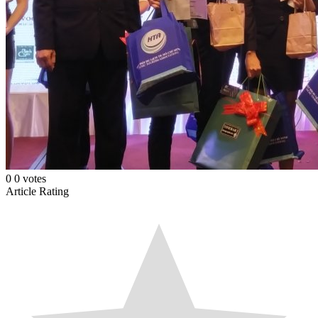
0
0
votes
Article Rating