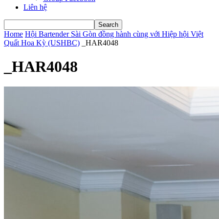
Liên hệ
Home
Hội Bartender Sài Gòn đồng hành cùng với Hiệp hội Việt
Quất Hoa Kỳ (USHBC)
_HAR4048
_HAR4048