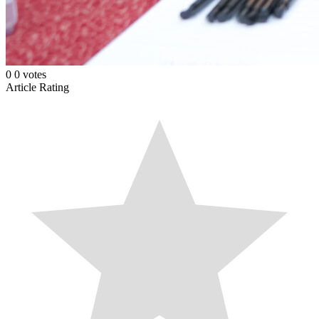
0
0
votes
Article Rating