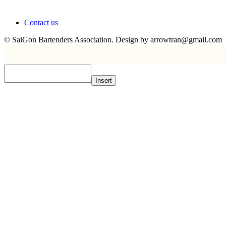
Contact us
© SaiGon Bartenders Association. Design by
arrowtran@gmail.com
Insert