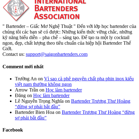
" Bartender – Giấc Mơ Nghệ Thuật " Đến với lớp học bartender của
chúng tôi các bạn sẽ có được: Những kiến thức vững chắc, những
kỹ năng biểu diễn – pha chế – sáng tạo. Để tạo ra một ly cocktail
ngon, đẹp, chất lượng theo tiêu chuẩn của hiệp hội Bartender Thế
Giới.
Contact us:
support@saigonbartenders.com
Comment mới nhất
Trường An
on
Vì sao cà phê nguyên chất pha phin inox kiểu
việt nam thường không ngon
Arrow Trần
on
Học làm bartender
Đăng
on
Học làm bartender
Lê Nguyễn Trọng Nghĩa
on
Bartender Trương Thư Hoàng
“đừng sợ phải bắt đầu”
Bartender Bien Hoa
on
Bartender Trương Thư Hoàng “đừng
sợ phải bắt đầu”
Facebook