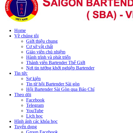
Home
Về chúng tôi
Giới thiệu chung
Cơ sở vật chất
Giáo viên chủ nhiệm
Hành trình và phát triển
Thành viên Bartender Thế Giới
Nơi tin tưởng khởi nghiệp Bartender
Tin tức
Sự kiện
Tin từ hội Bartender Sài gòn
Hội Bartender Sài Gòn qua Báo Chí
Theo dõi
Facebook
Telegram
YouTube
Lịch học
Hình ảnh các khóa học
Tuyển dụng
Group Facebook