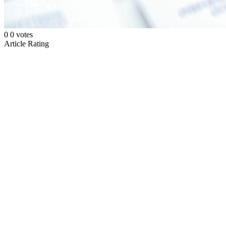
0
0
votes
Article Rating