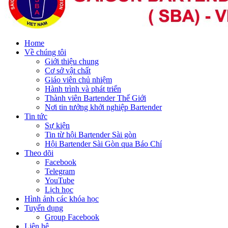
Home
Về chúng tôi
Giới thiệu chung
Cơ sở vật chất
Giáo viên chủ nhiệm
Hành trình và phát triển
Thành viên Bartender Thế Giới
Nơi tin tưởng khởi nghiệp Bartender
Tin tức
Sự kiện
Tin từ hội Bartender Sài gòn
Hội Bartender Sài Gòn qua Báo Chí
Theo dõi
Facebook
Telegram
YouTube
Lịch học
Hình ảnh các khóa học
Tuyển dụng
Group Facebook
Liên hệ