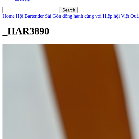
Home
Hội Bartender Sài Gòn đồng hành cùng với Hiệp hội Việt Q
_HAR3890