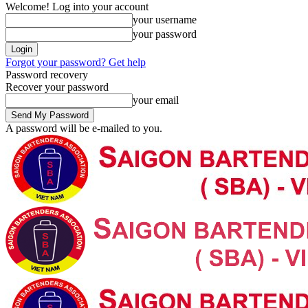
Welcome! Log into your account
your username
your password
Forgot your password? Get help
Password recovery
Recover your password
your email
A password will be e-mailed to you.