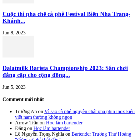
Cuộc thi pha chế cà phê Festival Biển Nha Trang-
Khánh...
Jun 8, 2023
Dalatmilk Barista Championship 2023: Sân chơi
đẳng cấp cho cộng đồng...
Jun 5, 2023
Comment mới nhất
Trường An
on
Vì sao cà phê nguyên chất pha phin inox kiểu
việt nam thường không ngon
Arrow Trần
on
Học làm bartender
Đăng
on
Học làm bartender
Lê Nguyễn Trọng Nghĩa
on
Bartender Trương Thư Hoàng
“đừng sợ phải bắt đầu”