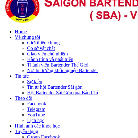
Home
Về chúng tôi
Giới thiệu chung
Cơ sở vật chất
Giáo viên chủ nhiệm
Hành trình và phát triển
Thành viên Bartender Thế Giới
Nơi tin tưởng khởi nghiệp Bartender
Tin tức
Sự kiện
Tin từ hội Bartender Sài gòn
Hội Bartender Sài Gòn qua Báo Chí
Theo dõi
Facebook
Telegram
YouTube
Lịch học
Hình ảnh các khóa học
Tuyển dụng
Group Facebook