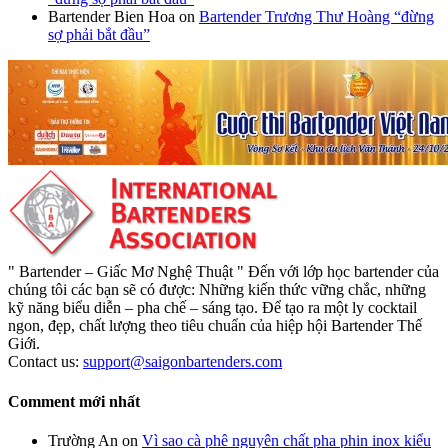
Bartender Bien Hoa
on
Bartender Trương Thư Hoàng “đừng
sợ phải bắt đầu”
" Bartender – Giấc Mơ Nghệ Thuật " Đến với lớp học bartender của
chúng tôi các bạn sẽ có được: Những kiến thức vững chắc, những
kỹ năng biểu diễn – pha chế – sáng tạo. Để tạo ra một ly cocktail
ngon, đẹp, chất lượng theo tiêu chuẩn của hiệp hội Bartender Thế
Giới.
Contact us:
support@saigonbartenders.com
Comment mới nhất
Trường An
on
Vì sao cà phê nguyên chất pha phin inox kiểu