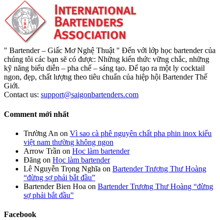
" Bartender – Giấc Mơ Nghệ Thuật " Đến với lớp học bartender của
chúng tôi các bạn sẽ có được: Những kiến thức vững chắc, những
kỹ năng biểu diễn – pha chế – sáng tạo. Để tạo ra một ly cocktail
ngon, đẹp, chất lượng theo tiêu chuẩn của hiệp hội Bartender Thế
Giới.
Contact us:
support@saigonbartenders.com
Comment mới nhất
Trường An
on
Vì sao cà phê nguyên chất pha phin inox kiểu
việt nam thường không ngon
Arrow Trần
on
Học làm bartender
Đăng
on
Học làm bartender
Lê Nguyễn Trọng Nghĩa
on
Bartender Trương Thư Hoàng
“đừng sợ phải bắt đầu”
Bartender Bien Hoa
on
Bartender Trương Thư Hoàng “đừng
sợ phải bắt đầu”
Facebook