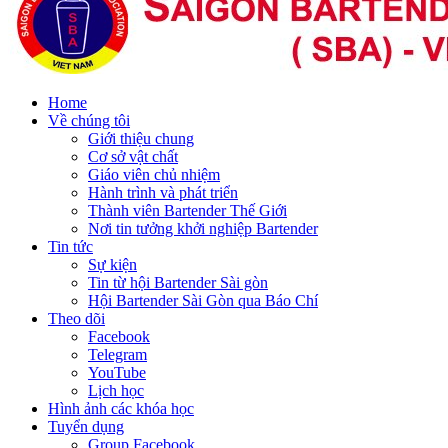
Home
Về chúng tôi
Giới thiệu chung
Cơ sở vật chất
Giáo viên chủ nhiệm
Hành trình và phát triển
Thành viên Bartender Thế Giới
Nơi tin tưởng khởi nghiệp Bartender
Tin tức
Sự kiện
Tin từ hội Bartender Sài gòn
Hội Bartender Sài Gòn qua Báo Chí
Theo dõi
Facebook
Telegram
YouTube
Lịch học
Hình ảnh các khóa học
Tuyển dụng
Group Facebook