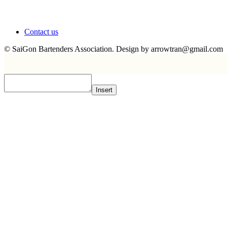
Contact us
© SaiGon Bartenders Association. Design by
arrowtran@gmail.com
Insert