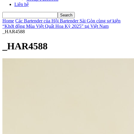
Liên hệ
Home
Các Bartender của Hội Bartender Sài Gòn cùng sự kiện
“Khởi động Mùa Việt Quất Hoa Kỳ 2025” tại Việt Nam
_HAR4588
_HAR4588