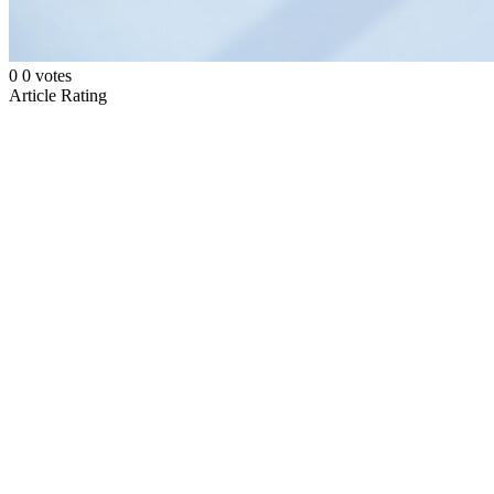
0
0
votes
Article Rating