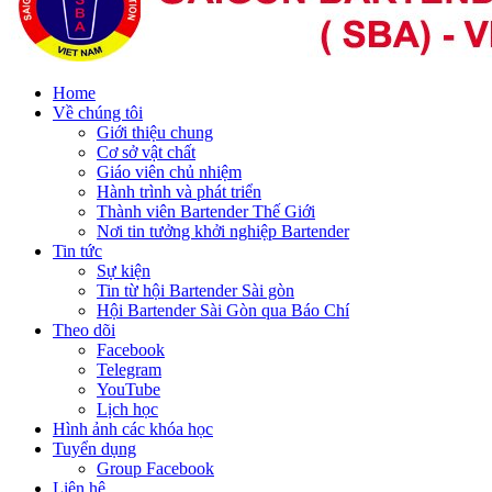
Home
Về chúng tôi
Giới thiệu chung
Cơ sở vật chất
Giáo viên chủ nhiệm
Hành trình và phát triển
Thành viên Bartender Thế Giới
Nơi tin tưởng khởi nghiệp Bartender
Tin tức
Sự kiện
Tin từ hội Bartender Sài gòn
Hội Bartender Sài Gòn qua Báo Chí
Theo dõi
Facebook
Telegram
YouTube
Lịch học
Hình ảnh các khóa học
Tuyển dụng
Group Facebook
Liên hệ