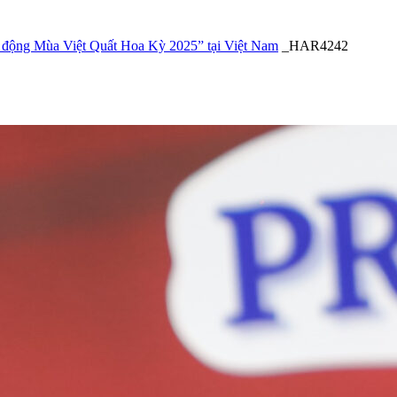
i động Mùa Việt Quất Hoa Kỳ 2025” tại Việt Nam
_HAR4242