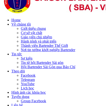
Home
Về chúng tôi
Giới thiệu chung
Cơ sở vật chất
Giáo viên chủ nhiệm
Hành trình và phát triển
Thành viên Bartender Thế Giới
Nơi tin tưởng khởi nghiệp Bartender
Tin tức
Sự kiện
Tin từ hội Bartender Sài gòn
Hội Bartender Sài Gòn qua Báo Chí
Theo dõi
Facebook
Telegram
YouTube
Lịch học
Hình ảnh các khóa học
Tuyển dụng
Group Facebook
Liên hệ