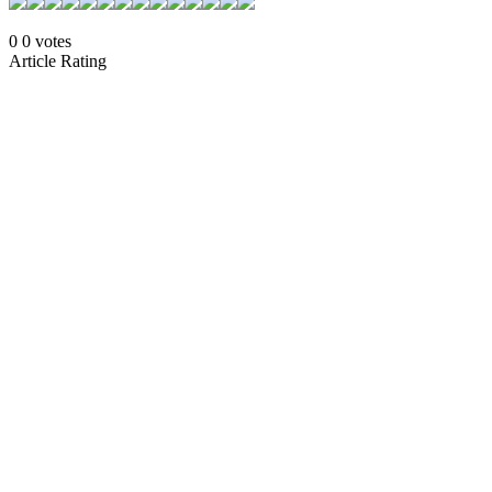
0
0
votes
Article Rating