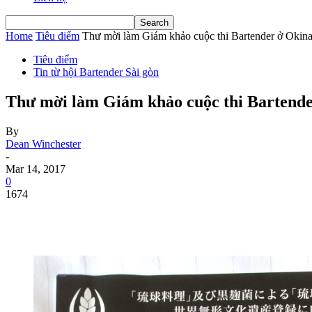
Home
Tiêu điểm
Thư mời làm Giám khảo cuộc thi Bartender ở Okina
Tiêu điểm
Tin từ hội Bartender Sài gòn
Thư mời làm Giám khảo cuộc thi Bartend
By
Dean Winchester
-
Mar 14, 2017
0
1674