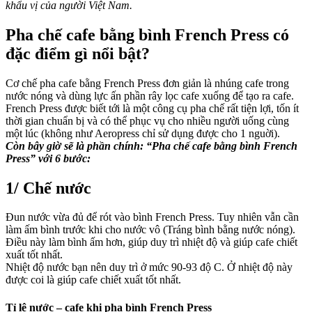
khẩu vị của người Việt Nam.
Pha chế cafe bằng bình French Press có
đặc điểm gì nổi bật?
Cơ chế pha cafe bằng French Press đơn giản là nhúng cafe trong
nước nóng và dùng lực ấn phần rây lọc cafe xuống để tạo ra cafe.
French Press được biết tới là một công cụ pha chế rất tiện lợi, tốn ít
thời gian chuẩn bị và có thể phục vụ cho nhiều người uống cùng
một lúc (không như Aeropress chỉ sử dụng được cho 1 nguời).
Còn bây giờ sẽ là phần chính: “Pha chế cafe bằng bình French
Press” với 6 bước:
1/
Chế nước
Đun nước vừa đủ để rót vào bình French Press. Tuy nhiên vẫn cần
làm ấm bình trước khi cho nước vô (Tráng bình bằng nước nóng).
Điều này làm bình ấm hơn, giúp duy trì nhiệt độ và giúp cafe chiết
xuất tốt nhất.
Nhiệt độ nước bạn nên duy trì ở mức 90-93 độ C. Ở nhiệt độ này
được coi là giúp cafe chiết xuất tốt nhất.
Tỉ lệ nước – cafe khi pha bình French Press