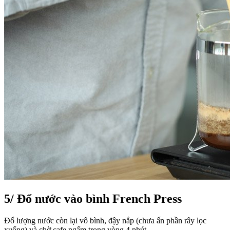
5/
Đổ nước vào bình French Press
Đổ lượng nước còn lại vô bình, đậy nắp (chưa ấn phần rây lọc
xuống) và chờ cafe ngấm trong vòng 4 phút.