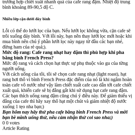
trường hợp chiết xuất nhanh quá của cafe rang đậm. Nhiệt độ trung
bình khoảng 89-90,5 độ C.
Nhiều lớp cặn dưới đáy bình
Lỗi có thể do lưới lọc của bạn. Nếu lưới lọc không vừa, cặn cafe sẽ
trôi xuống đáy bình. Với lỗi này, bạn nên thay lưới lọc mới hoặc khi
mua bình nên chú ý phần lưới lọc này ngay từ đầu các bạn nhé,
đừng ham của rẻ quá;).
Mức độ rang: Cafe rang nhạt hay đậm thì phù hợp khi pha
bằng bình French Press?
Mức độ rang và cách chọn hạt thực sự phụ thuộc vào gu của từng
người uống.
Với cách uống của tôi, tôi sẽ chọn cafe rang nhạt (light roast), hạt
rang hơi thô vì bình French Press đặc điểm của nó là khi ngâm hoàn
toàn cafe vô nước như vậy làm chiết xuất cafe cao dẫn tới cafe chiết
xuất quá, khiến cafe sẽ bị đắng gắt khi sử dụng hạt cafe rang đậm.
Các bạn thích uống rang đậm cũng chú ý điều này. Để giảm thiểu vị
đắng của cafe thì hãy xay thô hạt một chút và giảm nhiệt độ nước
xuống 1 tẹo nha bạn;)
Bạn hôm nay hãy thử pha cafe bằng bình French Press và mời
bạn bè mình uống thử, nêu cảm nhận thử coi sao nha;)
0
0
votes
Article Rating