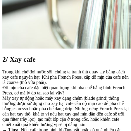
2/
Xay cafe
Trong khi chờ đợi nước sôi, chúng ta tranh thủ quay tay bằng cách
xay cafe nguyên hạt. Khi pha French Press, cấp độ mịn của cafe nên
là coarse (thô vừa phải).
Độ mịn của cafe đặc biệt quan trọng khi pha chế bằng bình French
Press, cơ mà lý do tại sao lại vậy?
Máy xay tự động hoặc máy xay dạng chém (blade grind) thông
thường được sử dụng cho xay hạt cafe cần độ mịn cao để pha chế
bằng espresso hoặc pha chế dạng drip. Nhưng riêng French Press lại
cần hạt xay thô, khá to vì nếu hạt xay quá mịn dẫn đến cafe sẽ trôi
qua filter (rây lọc), tạo một lớp cặn ở trong cốc, hoặc khiến cafe
chiết xuất quá khiến hương vị sẽ bị đắng hơn.
→ Tips:
Nếu cafe trong bình bị đắng gắt hoặc có quá nhiều cặn