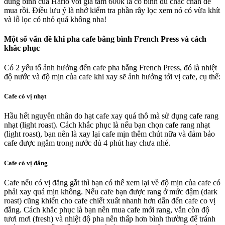
dùng bình của Hario với giá tầm 600k là có bình đủ chắc chắn để
mua rồi. Điều lưu ý là nhớ kiểm tra phần rây lọc xem nó có vừa khít
và lỗ lọc có nhỏ quá không nha!
Một số vấn đề khi pha cafe bằng bình French Press và cách
khắc phục
Có 2 yếu tố ảnh hưởng đến cafe pha bằng French Press, đó là nhiệt
độ nước và độ mịn của cafe khi xay sẽ ảnh hưởng tới vị cafe, cụ thể:
Cafe có vị nhạt
Hầu hết nguyên nhân do hạt cafe xay quá thô mà sử dụng cafe rang
nhạt (light roast). Cách khắc phục là nếu bạn chọn cafe rang nhạt
(light roast), bạn nên là xay lại cafe mịn thêm chút nữa và đảm bảo
cafe được ngâm trong nước đủ 4 phút hay chưa nhé.
Cafe có vị đắng
Cafe nếu có vị đắng gắt thì bạn có thể xem lại về độ mịn của cafe có
phải xay quá mịn không. Nếu cafe bạn được rang ở mức đậm (dark
roast) cũng khiến cho cafe chiết xuất nhanh hơn dẫn đến cafe co vị
đắng. Cách khắc phục là bạn nên mua cafe mới rang, vẫn còn độ
tươi mơi (fresh) và nhiệt độ pha nên thấp hơn bình thường để tránh