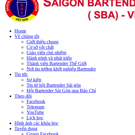
Home
Về chúng tôi
Giới thiệu chung
Cơ sở vật chất
Giáo viên chủ nhiệm
Hành trình và phát triển
Thành viên Bartender Thế Giới
Nơi tin tưởng khởi nghiệp Bartender
Tin tức
Sự kiện
Tin từ hội Bartender Sài gòn
Hội Bartender Sài Gòn qua Báo Chí
Theo dõi
Facebook
Telegram
YouTube
Lịch học
Hình ảnh các khóa học
Tuyển dụng
Group Facebook