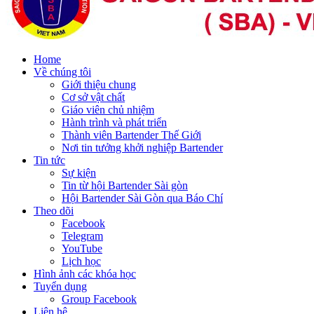
Home
Về chúng tôi
Giới thiệu chung
Cơ sở vật chất
Giáo viên chủ nhiệm
Hành trình và phát triển
Thành viên Bartender Thế Giới
Nơi tin tưởng khởi nghiệp Bartender
Tin tức
Sự kiện
Tin từ hội Bartender Sài gòn
Hội Bartender Sài Gòn qua Báo Chí
Theo dõi
Facebook
Telegram
YouTube
Lịch học
Hình ảnh các khóa học
Tuyển dụng
Group Facebook
Liên hệ