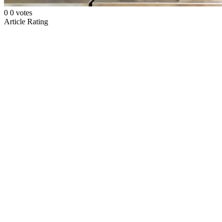
0
0
votes
Article Rating