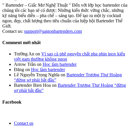
" Bartender – Giấc Mơ Nghệ Thuật " Đến với lớp học bartender của
chúng tôi các bạn sẽ có được: Những kiến thức vững chắc, những
kỹ năng biểu diễn – pha chế – sáng tạo. Để tạo ra một ly cocktail
ngon, đẹp, chất lượng theo tiêu chuẩn của hiệp hội Bartender Thế
Giới.
Contact us:
support@saigonbartenders.com
Comment mới nhất
Trường An
on
Vì sao cà phê nguyên chất pha phin inox kiểu
việt nam thường không ngon
Arrow Trần
on
Học làm bartender
Đăng
on
Học làm bartender
Lê Nguyễn Trọng Nghĩa
on
Bartender Trương Thư Hoàng
“đừng sợ phải bắt đầu”
Bartender Bien Hoa
on
Bartender Trương Thư Hoàng “đừng
sợ phải bắt đầu”
Facebook
Contact us