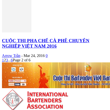
CUỘC THI PHA CHẾ CÀ PHÊ CHUYÊN
NGHIỆP VIỆT NAM 2016
Arrow Trần
-
Mar 24, 2016
0
1
2
3
...
6
Page 2 of 6