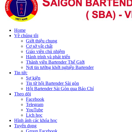
Home
Về chúng tôi
Giới thiệu chung
Cơ sở vật chất
Giáo viên chủ nhiệm
Hành trình và phát triển
Thành viên Bartender Thế Giới
Nơi tin tưởng khởi nghiệp Bartender
Tin tức
Sự kiện
Tin từ hội Bartender Sài gòn
Hội Bartender Sài Gòn qua Báo Chí
Theo dõi
Facebook
Telegram
YouTube
Lịch học
Hình ảnh các khóa học
Tuyển dụng
Group Facebook