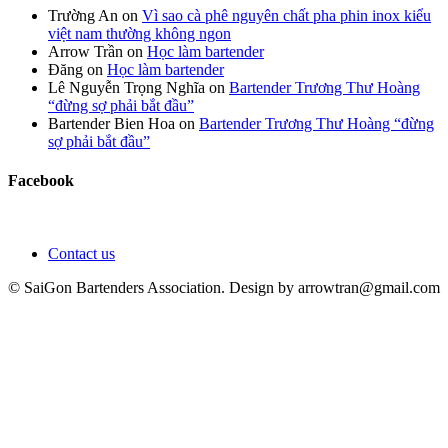
Trường An
on
Vì sao cà phê nguyên chất pha phin inox kiểu
việt nam thường không ngon
Arrow Trần
on
Học làm bartender
Đăng
on
Học làm bartender
Lê Nguyễn Trọng Nghĩa
on
Bartender Trương Thư Hoàng
“đừng sợ phải bắt đầu”
Bartender Bien Hoa
on
Bartender Trương Thư Hoàng “đừng
sợ phải bắt đầu”
Facebook
Contact us
© SaiGon Bartenders Association. Design by
arrowtran@gmail.com