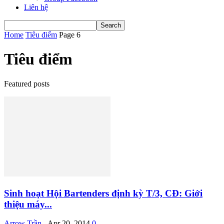
Liên hệ
Home
Tiêu điểm
Page 6
Tiêu điểm
Featured posts
Sinh hoạt Hội Bartenders định kỳ T/3, CĐ: Giới
thiệu máy...
Arrow Trần
-
Apr 20, 2014
0