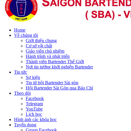
Home
Về chúng tôi
Giới thiệu chung
Cơ sở vật chất
Giáo viên chủ nhiệm
Hành trình và phát triển
Thành viên Bartender Thế Giới
Nơi tin tưởng khởi nghiệp Bartender
Tin tức
Sự kiện
Tin từ hội Bartender Sài gòn
Hội Bartender Sài Gòn qua Báo Chí
Theo dõi
Facebook
Telegram
YouTube
Lịch học
Hình ảnh các khóa học
Tuyển dụng
Group Facebook