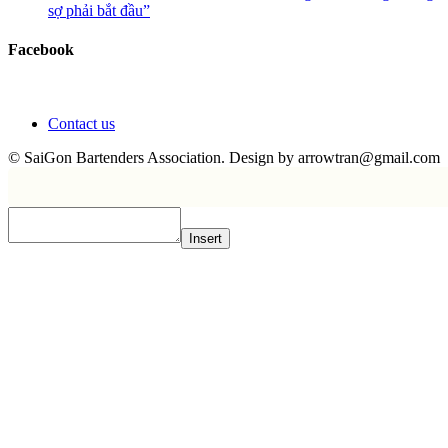
sợ phải bắt đầu”
Facebook
Contact us
© SaiGon Bartenders Association. Design by
arrowtran@gmail.com
Insert