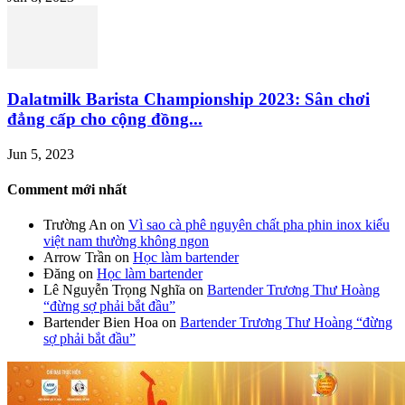
Dalatmilk Barista Championship 2023: Sân chơi
đẳng cấp cho cộng đồng...
Jun 5, 2023
Comment mới nhất
Trường An
on
Vì sao cà phê nguyên chất pha phin inox kiểu
việt nam thường không ngon
Arrow Trần
on
Học làm bartender
Đăng
on
Học làm bartender
Lê Nguyễn Trọng Nghĩa
on
Bartender Trương Thư Hoàng
“đừng sợ phải bắt đầu”
Bartender Bien Hoa
on
Bartender Trương Thư Hoàng “đừng
sợ phải bắt đầu”