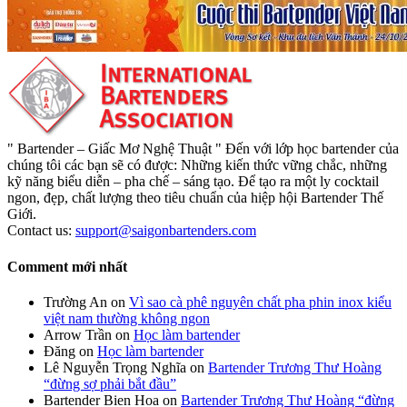
" Bartender – Giấc Mơ Nghệ Thuật " Đến với lớp học bartender của
chúng tôi các bạn sẽ có được: Những kiến thức vững chắc, những
kỹ năng biểu diễn – pha chế – sáng tạo. Để tạo ra một ly cocktail
ngon, đẹp, chất lượng theo tiêu chuẩn của hiệp hội Bartender Thế
Giới.
Contact us:
support@saigonbartenders.com
Comment mới nhất
Trường An
on
Vì sao cà phê nguyên chất pha phin inox kiểu
việt nam thường không ngon
Arrow Trần
on
Học làm bartender
Đăng
on
Học làm bartender
Lê Nguyễn Trọng Nghĩa
on
Bartender Trương Thư Hoàng
“đừng sợ phải bắt đầu”
Bartender Bien Hoa
on
Bartender Trương Thư Hoàng “đừng