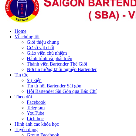
Home
Về chúng tôi
Giới thiệu chung
Cơ sở vật chất
Giáo viên chủ nhiệm
Hành trình và phát triển
Thành viên Bartender Thế Giới
Nơi tin tưởng khởi nghiệp Bartender
Tin tức
Sự kiện
Tin từ hội Bartender Sài gòn
Hội Bartender Sài Gòn qua Báo Chí
Theo dõi
Facebook
Telegram
YouTube
Lịch học
Hình ảnh các khóa học
Tuyển dụng
Group Facebook