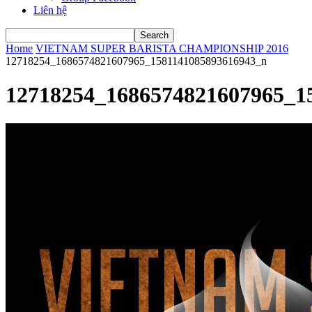
Liên hệ
Home
VIETNAM SUPER BARISTA CHAMPIONSHIP 2016
12718254_1686574821607965_1581141085893616943_n
12718254_1686574821607965_1