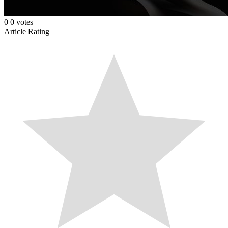
0
0
votes
Article Rating