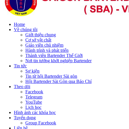
Home
Về chúng tôi
Giới thiệu chung
Cơ sở vật chất
Giáo viên chủ nhiệm
Hành trình và phát triển
Thành viên Bartender Thế Giới
Nơi tin tưởng khởi nghiệp Bartender
Tin tức
Sự kiện
Tin từ hội Bartender Sài gòn
Hội Bartender Sài Gòn qua Báo Chí
Theo dõi
Facebook
Telegram
YouTube
Lịch học
Hình ảnh các khóa học
Tuyển dụng
Group Facebook
Liên hệ