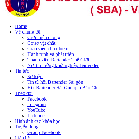
Home
Về chúng tôi
Giới thiệu chung
Cơ sở vật chất
Giáo viên chủ nhiệm
Hành trình và phát triển
Thành viên Bartender Thế Giới
Nơi tin tưởng khởi nghiệp Bartender
Tin tức
Sự kiện
Tin từ hội Bartender Sài gòn
Hội Bartender Sài Gòn qua Báo Chí
Theo dõi
Facebook
Telegram
YouTube
Lịch học
Hình ảnh các khóa học
Tuyển dụng
Group Facebook
Liên hệ