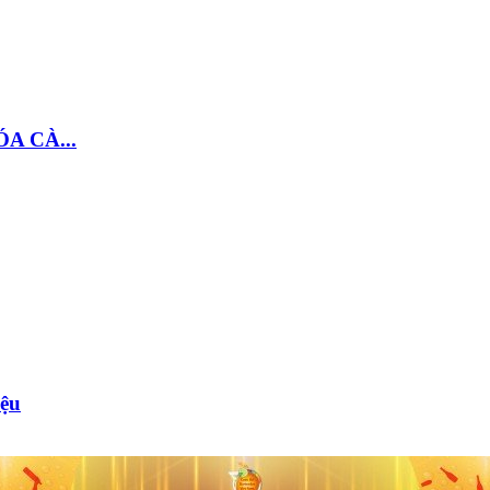
A CÀ...
iệu