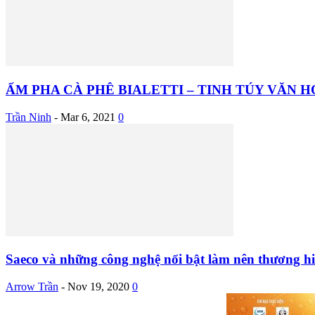
ẤM PHA CÀ PHÊ BIALETTI – TINH TÚY VĂN HÓ
Trần Ninh
-
Mar 6, 2021
0
Saeco và những công nghệ nổi bật làm nên thương h
Arrow Trần
-
Nov 19, 2020
0