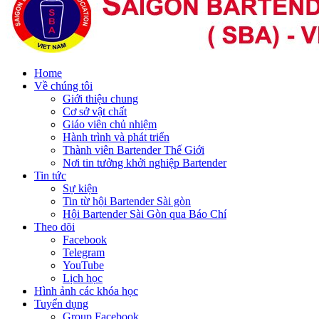
Home
Về chúng tôi
Giới thiệu chung
Cơ sở vật chất
Giáo viên chủ nhiệm
Hành trình và phát triển
Thành viên Bartender Thế Giới
Nơi tin tưởng khởi nghiệp Bartender
Tin tức
Sự kiện
Tin từ hội Bartender Sài gòn
Hội Bartender Sài Gòn qua Báo Chí
Theo dõi
Facebook
Telegram
YouTube
Lịch học
Hình ảnh các khóa học
Tuyển dụng
Group Facebook