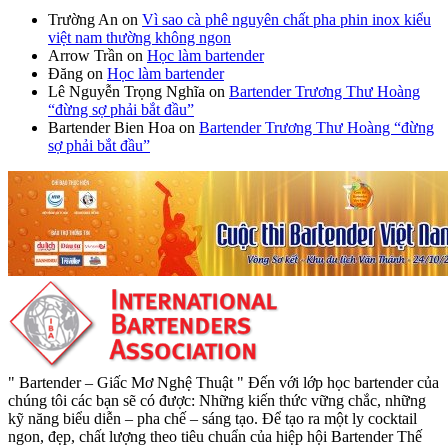
Trường An
on
Vì sao cà phê nguyên chất pha phin inox kiểu
việt nam thường không ngon
Arrow Trần
on
Học làm bartender
Đăng
on
Học làm bartender
Lê Nguyễn Trọng Nghĩa
on
Bartender Trương Thư Hoàng
“đừng sợ phải bắt đầu”
Bartender Bien Hoa
on
Bartender Trương Thư Hoàng “đừng
sợ phải bắt đầu”
" Bartender – Giấc Mơ Nghệ Thuật " Đến với lớp học bartender của
chúng tôi các bạn sẽ có được: Những kiến thức vững chắc, những
kỹ năng biểu diễn – pha chế – sáng tạo. Để tạo ra một ly cocktail
ngon, đẹp, chất lượng theo tiêu chuẩn của hiệp hội Bartender Thế