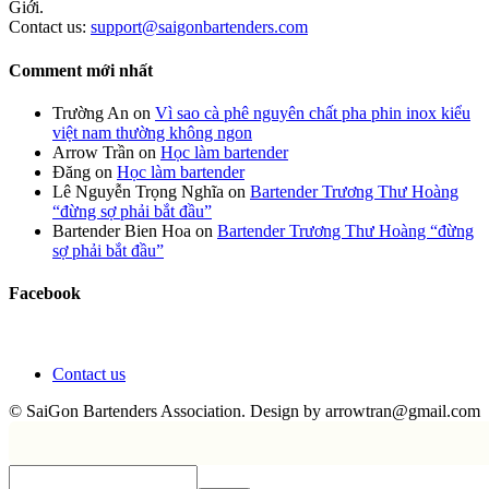
Giới.
Contact us:
support@saigonbartenders.com
Comment mới nhất
Trường An
on
Vì sao cà phê nguyên chất pha phin inox kiểu
việt nam thường không ngon
Arrow Trần
on
Học làm bartender
Đăng
on
Học làm bartender
Lê Nguyễn Trọng Nghĩa
on
Bartender Trương Thư Hoàng
“đừng sợ phải bắt đầu”
Bartender Bien Hoa
on
Bartender Trương Thư Hoàng “đừng
sợ phải bắt đầu”
Facebook
Contact us
© SaiGon Bartenders Association. Design by
arrowtran@gmail.com