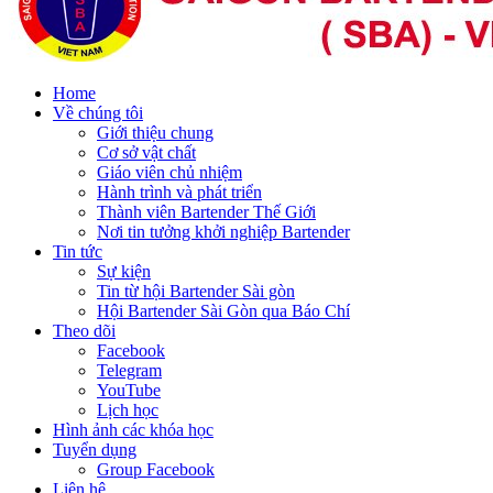
Home
Về chúng tôi
Giới thiệu chung
Cơ sở vật chất
Giáo viên chủ nhiệm
Hành trình và phát triển
Thành viên Bartender Thế Giới
Nơi tin tưởng khởi nghiệp Bartender
Tin tức
Sự kiện
Tin từ hội Bartender Sài gòn
Hội Bartender Sài Gòn qua Báo Chí
Theo dõi
Facebook
Telegram
YouTube
Lịch học
Hình ảnh các khóa học
Tuyển dụng
Group Facebook
Liên hệ