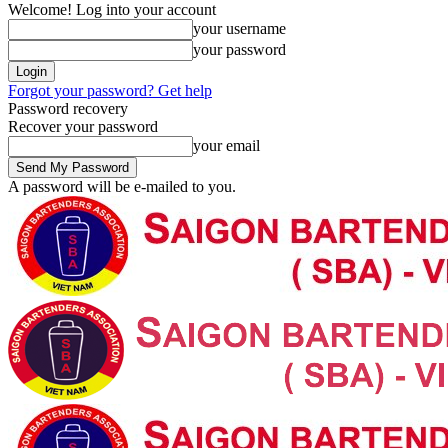
Welcome! Log into your account
your username
your password
Forgot your password? Get help
Password recovery
Recover your password
your email
A password will be e-mailed to you.