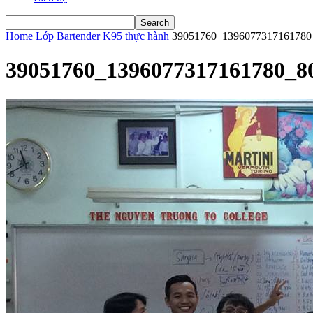
Home
Lớp Bartender K95 thực hành
39051760_1396077317161780
39051760_1396077317161780_8