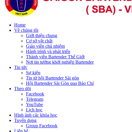
Home
Về chúng tôi
Giới thiệu chung
Cơ sở vật chất
Giáo viên chủ nhiệm
Hành trình và phát triển
Thành viên Bartender Thế Giới
Nơi tin tưởng khởi nghiệp Bartender
Tin tức
Sự kiện
Tin từ hội Bartender Sài gòn
Hội Bartender Sài Gòn qua Báo Chí
Theo dõi
Facebook
Telegram
YouTube
Lịch học
Hình ảnh các khóa học
Tuyển dụng
Group Facebook
Liên hệ