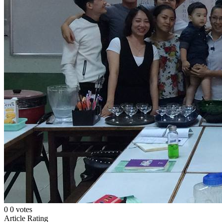
0
0
votes
Article Rating