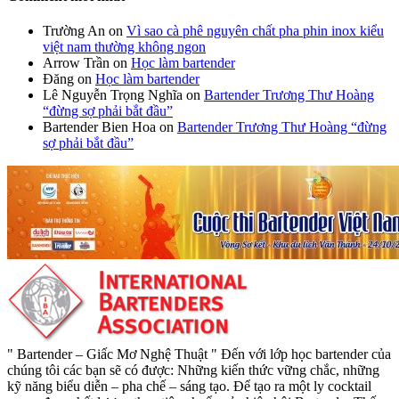
Trường An
on
Vì sao cà phê nguyên chất pha phin inox kiểu
việt nam thường không ngon
Arrow Trần
on
Học làm bartender
Đăng
on
Học làm bartender
Lê Nguyễn Trọng Nghĩa
on
Bartender Trương Thư Hoàng
“đừng sợ phải bắt đầu”
Bartender Bien Hoa
on
Bartender Trương Thư Hoàng “đừng
sợ phải bắt đầu”
" Bartender – Giấc Mơ Nghệ Thuật " Đến với lớp học bartender của
chúng tôi các bạn sẽ có được: Những kiến thức vững chắc, những
kỹ năng biểu diễn – pha chế – sáng tạo. Để tạo ra một ly cocktail