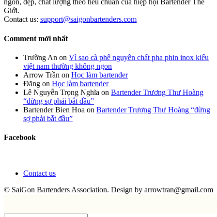
ngon, đẹp, chất lượng theo tiêu chuẩn của hiệp hội Bartender Thế
Giới.
Contact us:
support@saigonbartenders.com
Comment mới nhất
Trường An
on
Vì sao cà phê nguyên chất pha phin inox kiểu
việt nam thường không ngon
Arrow Trần
on
Học làm bartender
Đăng
on
Học làm bartender
Lê Nguyễn Trọng Nghĩa
on
Bartender Trương Thư Hoàng
“đừng sợ phải bắt đầu”
Bartender Bien Hoa
on
Bartender Trương Thư Hoàng “đừng
sợ phải bắt đầu”
Facebook
Contact us
© SaiGon Bartenders Association. Design by
arrowtran@gmail.com