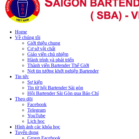
Home
Về chúng tôi
Giới thiệu chung
Cơ sở vật chất
Giáo viên chủ nhiệm
Hành trình và phát triển
Thành viên Bartender Thế Giới
Nơi tin tưởng khởi nghiệp Bartender
Tin tức
Sự kiện
Tin từ hội Bartender Sài gòn
Hội Bartender Sài Gòn qua Báo Chí
Theo dõi
Facebook
Telegram
YouTube
Lịch học
Hình ảnh các khóa học
Tuyển dụng
Group Facebook