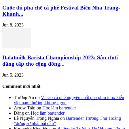
Cuộc thi pha chế cà phê Festival Biển Nha Trang-
Khánh...
Jun 8, 2023
Dalatmilk Barista Championship 2023: Sân chơi
đẳng cấp cho cộng đồng...
Jun 5, 2023
Comment mới nhất
Trường An
on
Vì sao cà phê nguyên chất pha phin inox kiểu
việt nam thường không ngon
Arrow Trần
on
Học làm bartender
Đăng
on
Học làm bartender
Lê Nguyễn Trọng Nghĩa
on
Bartender Trương Thư Hoàng
“đừng sợ phải bắt đầu”
Bartender Bien Hoa
on
Bartender Trương Thư Hoàng “đừng