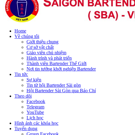
Home
Về chúng tôi
Giới thiệu chung
Cơ sở vật chất
Giáo viên chủ nhiệm
Hành trình và phát triển
Thành viên Bartender Thế Giới
Nơi tin tưởng khởi nghiệp Bartender
Tin tức
Sự kiện
Tin từ hội Bartender Sài gòn
Hội Bartender Sài Gòn qua Báo Chí
Theo dõi
Facebook
Telegram
YouTube
Lịch học
Hình ảnh các khóa học
Tuyển dụng
Group Facebook