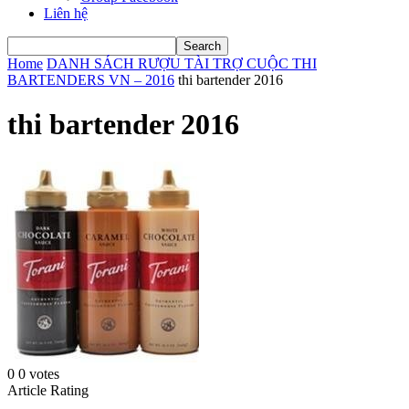
Liên hệ
Home
DANH SÁCH RƯỢU TÀI TRỢ CUỘC THI
BARTENDERS VN – 2016
thi bartender 2016
thi bartender 2016
0
0
votes
Article Rating