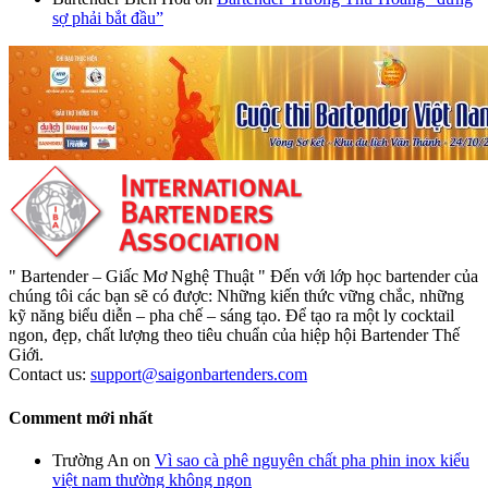
sợ phải bắt đầu”
" Bartender – Giấc Mơ Nghệ Thuật " Đến với lớp học bartender của
chúng tôi các bạn sẽ có được: Những kiến thức vững chắc, những
kỹ năng biểu diễn – pha chế – sáng tạo. Để tạo ra một ly cocktail
ngon, đẹp, chất lượng theo tiêu chuẩn của hiệp hội Bartender Thế
Giới.
Contact us:
support@saigonbartenders.com
Comment mới nhất
Trường An
on
Vì sao cà phê nguyên chất pha phin inox kiểu
việt nam thường không ngon