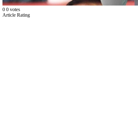
0
0
votes
Article Rating