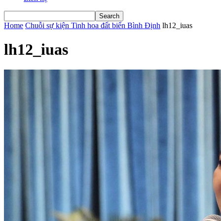
Home
Chuỗi sự kiện Tinh hoa đất biển Bình Định
lh12_iuas
lh12_iuas