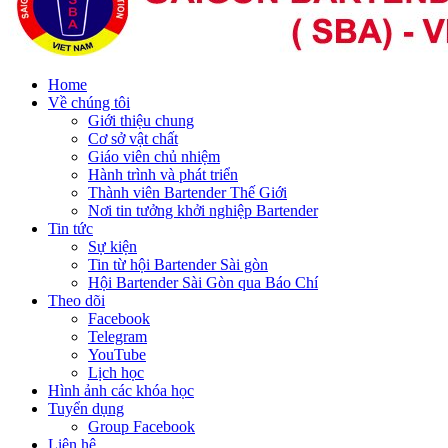
Home
Về chúng tôi
Giới thiệu chung
Cơ sở vật chất
Giáo viên chủ nhiệm
Hành trình và phát triển
Thành viên Bartender Thế Giới
Nơi tin tưởng khởi nghiệp Bartender
Tin tức
Sự kiện
Tin từ hội Bartender Sài gòn
Hội Bartender Sài Gòn qua Báo Chí
Theo dõi
Facebook
Telegram
YouTube
Lịch học
Hình ảnh các khóa học
Tuyển dụng
Group Facebook
Liên hệ