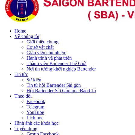
Home
Về chúng tôi
Giới thiệu chung
Cơ sở vật chất
Giáo viên chủ nhiệm
Hành trình và phát triển
Thành viên Bartender Thế Giới
Nơi tin tưởng khởi nghiệp Bartender
Tin tức
Sự kiện
Tin từ hội Bartender Sài gòn
Hội Bartender Sài Gòn qua Báo Chí
Theo dõi
Facebook
Telegram
YouTube
Lịch học
Hình ảnh các khóa học
Tuyển dụng
Group Facebook