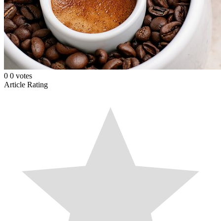
0
0
votes
Article Rating