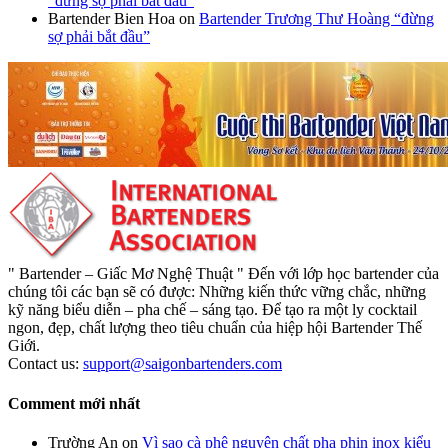
“đừng sợ phải bắt đầu”
Bartender Bien Hoa
on
Bartender Trương Thư Hoàng “đừng
sợ phải bắt đầu”
" Bartender – Giấc Mơ Nghệ Thuật " Đến với lớp học bartender của
chúng tôi các bạn sẽ có được: Những kiến thức vững chắc, những
kỹ năng biểu diễn – pha chế – sáng tạo. Để tạo ra một ly cocktail
ngon, đẹp, chất lượng theo tiêu chuẩn của hiệp hội Bartender Thế
Giới.
Contact us:
support@saigonbartenders.com
Comment mới nhất
Trường An
on
Vì sao cà phê nguyên chất pha phin inox kiểu