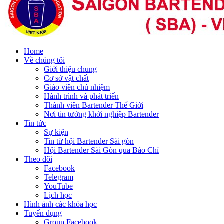
Home
Về chúng tôi
Giới thiệu chung
Cơ sở vật chất
Giáo viên chủ nhiệm
Hành trình và phát triển
Thành viên Bartender Thế Giới
Nơi tin tưởng khởi nghiệp Bartender
Tin tức
Sự kiện
Tin từ hội Bartender Sài gòn
Hội Bartender Sài Gòn qua Báo Chí
Theo dõi
Facebook
Telegram
YouTube
Lịch học
Hình ảnh các khóa học
Tuyển dụng
Group Facebook