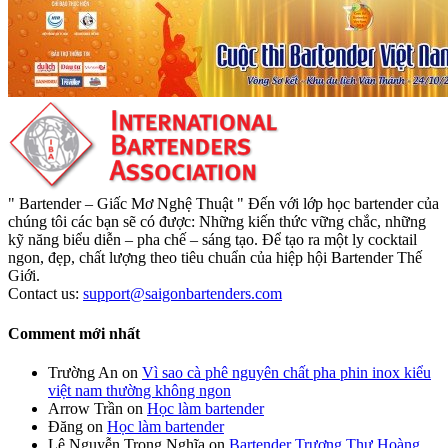
" Bartender – Giấc Mơ Nghệ Thuật " Đến với lớp học bartender của
chúng tôi các bạn sẽ có được: Những kiến thức vững chắc, những
kỹ năng biểu diễn – pha chế – sáng tạo. Để tạo ra một ly cocktail
ngon, đẹp, chất lượng theo tiêu chuẩn của hiệp hội Bartender Thế
Giới.
Contact us:
support@saigonbartenders.com
Comment mới nhất
Trường An
on
Vì sao cà phê nguyên chất pha phin inox kiểu
việt nam thường không ngon
Arrow Trần
on
Học làm bartender
Đăng
on
Học làm bartender
Lê Nguyễn Trọng Nghĩa
on
Bartender Trương Thư Hoàng