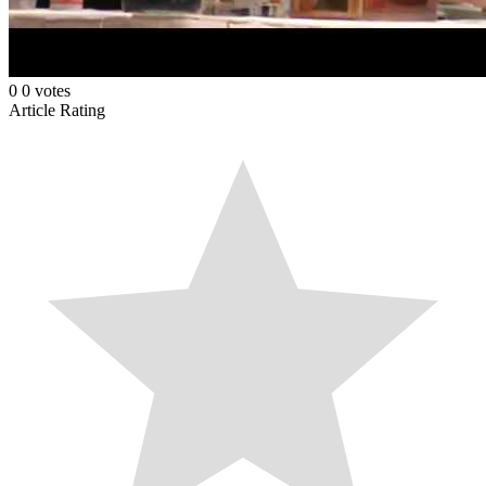
0
0
votes
Article Rating