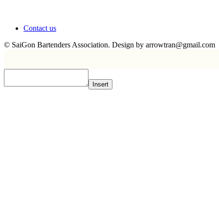
Contact us
© SaiGon Bartenders Association. Design by
arrowtran@gmail.com
Insert