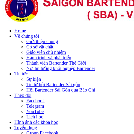
Home
Về chúng tôi
Giới thiệu chung
Cơ sở vật chất
Giáo viên chủ nhiệm
Hành trình và phát triển
Thành viên Bartender Thế Giới
Nơi tin tưởng khởi nghiệp Bartender
Tin tức
Sự kiện
Tin từ hội Bartender Sài gòn
Hội Bartender Sài Gòn qua Báo Chí
Theo dõi
Facebook
Telegram
YouTube
Lịch học
Hình ảnh các khóa học
Tuyển dụng
Group Facebook