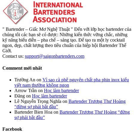
" Bartender – Giấc Mơ Nghệ Thuật " Đến với lớp học bartender của
chúng tôi các bạn sẽ có được: Những kiến thức vững chắc, những
kỹ năng biểu diễn – pha chế – sáng tạo. Để tạo ra một ly cocktail
ngon, đẹp, chất lượng theo tiêu chuẩn của hiệp hội Bartender Thế
Giới.
Contact us:
support@saigonbartenders.com
Comment mới nhất
Trường An
on
Vì sao cà phê nguyên chất pha phin inox kiểu
việt nam thường không ngon
Arrow Trần
on
Học làm bartender
Đăng
on
Học làm bartender
Lê Nguyễn Trọng Nghĩa
on
Bartender Trương Thư Hoàng
“đừng sợ phải bắt đầu”
Bartender Bien Hoa
on
Bartender Trương Thư Hoàng “đừng
sợ phải bắt đầu”
Facebook