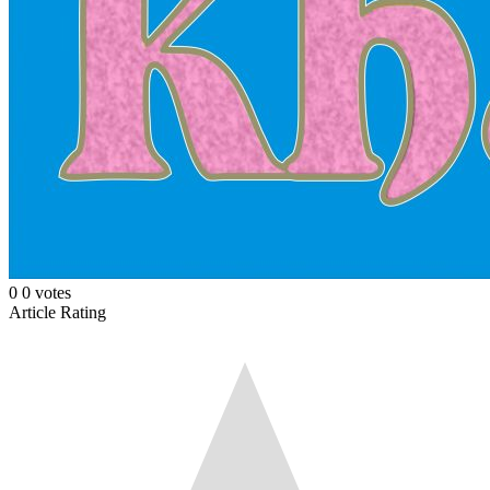
0
0
votes
Article Rating