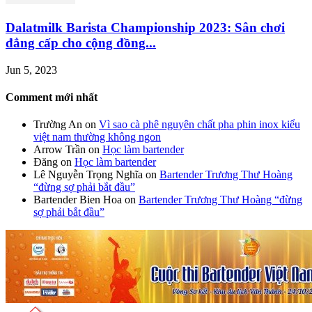
Dalatmilk Barista Championship 2023: Sân chơi
đẳng cấp cho cộng đồng...
Jun 5, 2023
Comment mới nhất
Trường An
on
Vì sao cà phê nguyên chất pha phin inox kiểu
việt nam thường không ngon
Arrow Trần
on
Học làm bartender
Đăng
on
Học làm bartender
Lê Nguyễn Trọng Nghĩa
on
Bartender Trương Thư Hoàng
“đừng sợ phải bắt đầu”
Bartender Bien Hoa
on
Bartender Trương Thư Hoàng “đừng
sợ phải bắt đầu”