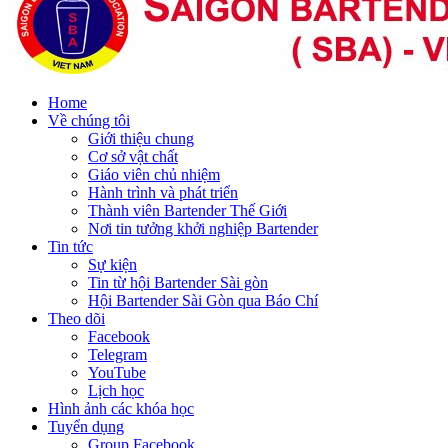
Home
Về chúng tôi
Giới thiệu chung
Cơ sở vật chất
Giáo viên chủ nhiệm
Hành trình và phát triển
Thành viên Bartender Thế Giới
Nơi tin tưởng khởi nghiệp Bartender
Tin tức
Sự kiện
Tin từ hội Bartender Sài gòn
Hội Bartender Sài Gòn qua Báo Chí
Theo dõi
Facebook
Telegram
YouTube
Lịch học
Hình ảnh các khóa học
Tuyển dụng
Group Facebook