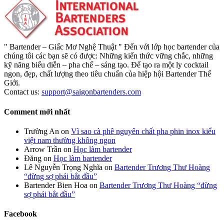
" Bartender – Giấc Mơ Nghệ Thuật " Đến với lớp học bartender của
chúng tôi các bạn sẽ có được: Những kiến thức vững chắc, những
kỹ năng biểu diễn – pha chế – sáng tạo. Để tạo ra một ly cocktail
ngon, đẹp, chất lượng theo tiêu chuẩn của hiệp hội Bartender Thế
Giới.
Contact us:
support@saigonbartenders.com
Comment mới nhất
Trường An
on
Vì sao cà phê nguyên chất pha phin inox kiểu
việt nam thường không ngon
Arrow Trần
on
Học làm bartender
Đăng
on
Học làm bartender
Lê Nguyễn Trọng Nghĩa
on
Bartender Trương Thư Hoàng
“đừng sợ phải bắt đầu”
Bartender Bien Hoa
on
Bartender Trương Thư Hoàng “đừng
sợ phải bắt đầu”
Facebook