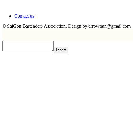
Contact us
© SaiGon Bartenders Association. Design by
arrowtran@gmail.com
Insert