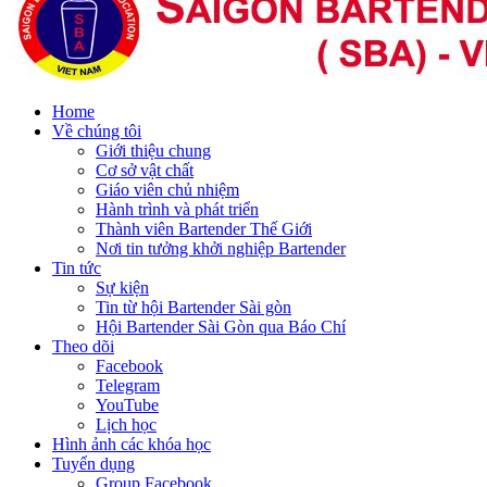
Home
Về chúng tôi
Giới thiệu chung
Cơ sở vật chất
Giáo viên chủ nhiệm
Hành trình và phát triển
Thành viên Bartender Thế Giới
Nơi tin tưởng khởi nghiệp Bartender
Tin tức
Sự kiện
Tin từ hội Bartender Sài gòn
Hội Bartender Sài Gòn qua Báo Chí
Theo dõi
Facebook
Telegram
YouTube
Lịch học
Hình ảnh các khóa học
Tuyển dụng
Group Facebook