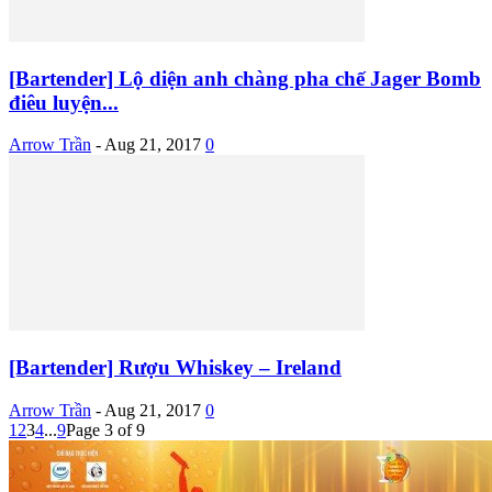
[Bartender] Lộ diện anh chàng pha chế Jager Bomb
điêu luyện...
Arrow Trần
-
Aug 21, 2017
0
[Bartender] Rượu Whiskey – Ireland
Arrow Trần
-
Aug 21, 2017
0
1
2
3
4
...
9
Page 3 of 9