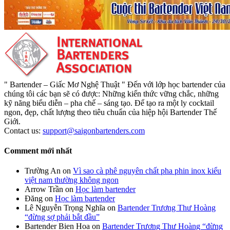
" Bartender – Giấc Mơ Nghệ Thuật " Đến với lớp học bartender của
chúng tôi các bạn sẽ có được: Những kiến thức vững chắc, những
kỹ năng biểu diễn – pha chế – sáng tạo. Để tạo ra một ly cocktail
ngon, đẹp, chất lượng theo tiêu chuẩn của hiệp hội Bartender Thế
Giới.
Contact us:
support@saigonbartenders.com
Comment mới nhất
Trường An
on
Vì sao cà phê nguyên chất pha phin inox kiểu
việt nam thường không ngon
Arrow Trần
on
Học làm bartender
Đăng
on
Học làm bartender
Lê Nguyễn Trọng Nghĩa
on
Bartender Trương Thư Hoàng
“đừng sợ phải bắt đầu”
Bartender Bien Hoa
on
Bartender Trương Thư Hoàng “đừng