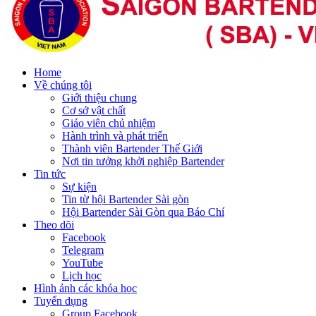
Home
Về chúng tôi
Giới thiệu chung
Cơ sở vật chất
Giáo viên chủ nhiệm
Hành trình và phát triển
Thành viên Bartender Thế Giới
Nơi tin tưởng khởi nghiệp Bartender
Tin tức
Sự kiện
Tin từ hội Bartender Sài gòn
Hội Bartender Sài Gòn qua Báo Chí
Theo dõi
Facebook
Telegram
YouTube
Lịch học
Hình ảnh các khóa học
Tuyển dụng
Group Facebook