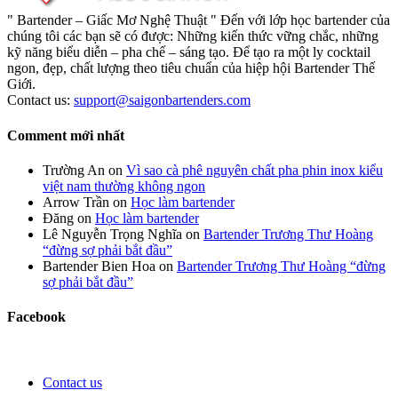
" Bartender – Giấc Mơ Nghệ Thuật " Đến với lớp học bartender của
chúng tôi các bạn sẽ có được: Những kiến thức vững chắc, những
kỹ năng biểu diễn – pha chế – sáng tạo. Để tạo ra một ly cocktail
ngon, đẹp, chất lượng theo tiêu chuẩn của hiệp hội Bartender Thế
Giới.
Contact us:
support@saigonbartenders.com
Comment mới nhất
Trường An
on
Vì sao cà phê nguyên chất pha phin inox kiểu
việt nam thường không ngon
Arrow Trần
on
Học làm bartender
Đăng
on
Học làm bartender
Lê Nguyễn Trọng Nghĩa
on
Bartender Trương Thư Hoàng
“đừng sợ phải bắt đầu”
Bartender Bien Hoa
on
Bartender Trương Thư Hoàng “đừng
sợ phải bắt đầu”
Facebook
Contact us